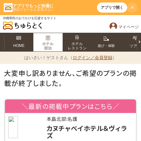
アプリでもっと快適に
×
アプリで開く
通知でセールも見逃さない
沖縄県民のおでかけを応援するサイト
マイページ
ホテル
ホテル
HOME
遊び・体験
ツア
宿泊
レストラン
はいさい！
ゲストさん（
ログイン／会員登録
）
大変申し訳ありません、ご希望のプランの掲
載が終了しました。
＼最新の掲載中プランはこちら／
本島北部:名護
カヌチャベイホテル＆ヴィラ
ズ