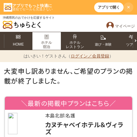
アプリでもっと快適に
×
アプリで開く
通知でセールも見逃さない
沖縄県民のおでかけを応援するサイト
マイページ
ホテル
ホテル
HOME
遊び・体験
ツア
宿泊
レストラン
はいさい！
ゲストさん（
ログイン／会員登録
）
大変申し訳ありません、ご希望のプランの掲
載が終了しました。
＼最新の掲載中プランはこちら／
本島北部:名護
カヌチャベイホテル＆ヴィラ
ズ