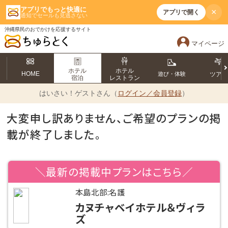
アプリでもっと快適に
×
アプリで開く
通知でセールも見逃さない
沖縄県民のおでかけを応援するサイト
マイページ
ホテル
ホテル
HOME
遊び・体験
ツア
宿泊
レストラン
はいさい！
ゲストさん（
ログイン／会員登録
）
大変申し訳ありません、ご希望のプランの掲
載が終了しました。
＼最新の掲載中プランはこちら／
本島北部:名護
カヌチャベイホテル＆ヴィラ
ズ