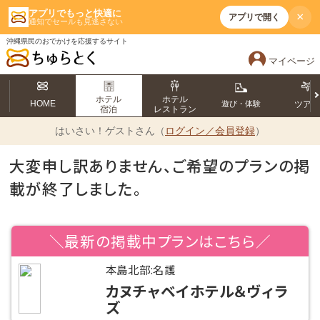
アプリでもっと快適に
×
アプリで開く
通知でセールも見逃さない
沖縄県民のおでかけを応援するサイト
マイページ
ホテル
ホテル
HOME
遊び・体験
ツア
宿泊
レストラン
はいさい！
ゲストさん（
ログイン／会員登録
）
大変申し訳ありません、ご希望のプランの掲
載が終了しました。
＼最新の掲載中プランはこちら／
本島北部:名護
カヌチャベイホテル＆ヴィラ
ズ