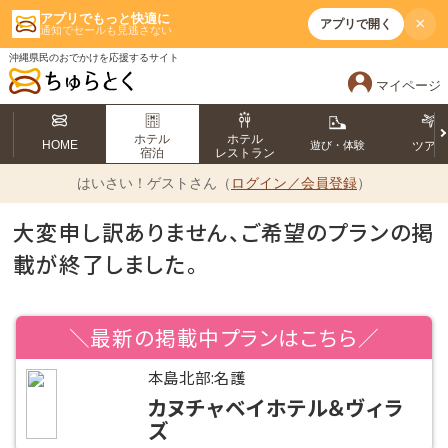
アプリでもっと快適に
×
アプリで開く
通知でセールも見逃さない
沖縄県民のおでかけを応援するサイト
マイページ
ホテル
ホテル
HOME
遊び・体験
ツア
宿泊
レストラン
はいさい！
ゲストさん（
ログイン／会員登録
）
大変申し訳ありません、ご希望のプランの掲
載が終了しました。
＼最新の掲載中プランはこちら／
本島北部:名護
カヌチャベイホテル＆ヴィラ
ズ