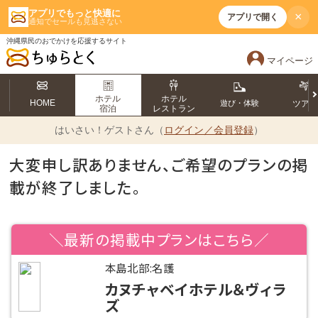
アプリでもっと快適に
×
アプリで開く
通知でセールも見逃さない
沖縄県民のおでかけを応援するサイト
マイページ
ホテル
ホテル
HOME
遊び・体験
ツア
宿泊
レストラン
はいさい！
ゲストさん（
ログイン／会員登録
）
大変申し訳ありません、ご希望のプランの掲
載が終了しました。
＼最新の掲載中プランはこちら／
本島北部:名護
カヌチャベイホテル＆ヴィラ
ズ