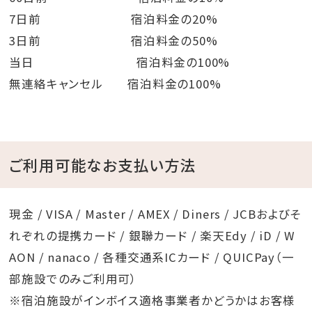
7日前 宿泊料金の20%
｡o○｡o○ﾟ･*:.｡. .｡.:*･゜○o｡○o｡ﾟ･*:.｡. .｡.:*･゜｡o○｡
3日前 宿泊料金の50%
当日 宿泊料金の100%
無連絡キャンセル 宿泊料金の100%
ご利用可能なお支払い方法
現金 / VISA / Master / AMEX / Diners / JCBおよびそ
れぞれの提携カード / 銀聯カード / 楽天Edy / iD / W
AON / nanaco / 各種交通系ICカード / QUICPay（一
部施設でのみご利用可）
※宿泊施設がインボイス適格事業者かどうかはお客様