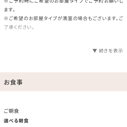
※ご予約時にご希望のお部屋タイプでご予約お願いし
ます。
※ご希望のお部屋タイプが満室の場合もございます。ご
了承ください。
【ご用意のお部屋はオーシャンビューで人気の2タイプ】
▼ 続きを表示
◆オーシャンビュールームで人気の【オーキッド】
オーシャンビューのバルコニーにあり、壮大な景色を眺
めながら入れるジェットバス。
波音をBGMに優雅な楽園時間をお過ごしください。
お食事
◆オーシャンビュースイートで人気の【アゼリアスイー
ト】
ご朝食
バルコニーやガラス張りのバスルームからは大浦湾を望
選べる朝食
み、