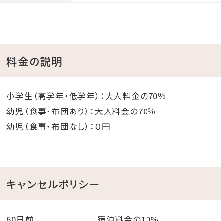
※タオル・シャワーは無料でご利用いただけます。
※浮き輪、パラソル等のレンタル有。（有料）
※諸事情により営業日程、時間を変更する場合がござ
料金の説明
います。
◆ アニバーサリーオプション ◆
小学生（高学年・低学年）：大人料金の70％
○パティシエ特製ケーキ
幼児（食事・布団あり）：大人料金の70％
※4日前まで要予約。
■アニバーサリーグッズのご予約
幼児（食事・布団なし）：０円
■
ページよりご予約いただけます。
・生クリームケーキ ￥3,300～
キャンセルポリシー
・チョコクリームケーキ ￥3,800～
・チーズケーキ ￥2,800～
※サイズや手配場所によって、料金が異なります。
60日前 宿泊料金の10%