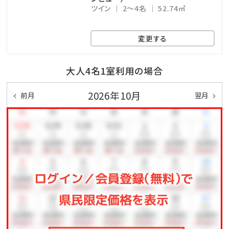
けます。※夏季限定
ツイン
2～4名
52.74㎡
※10月中旬以降は、イベント開催準備のためご利用で
きない場合がございます。ご了承ください。
変更する
◆ ご案内 ◆
大人4名1室利用の場合
・添い寝のお子様は、幼児（食事・布団なし）へ人数をご
2026年10月
前月
翌月
入力ください。
（施設利用料はかかりません。）
【インドアプール（屋内プール）】
○営業時間
・～5/6、7/1～9/30、11/1～2027年海開き前日 10：
00～22：00
・5/7～6/30、10/1～10/31 14：00～22：00
※最終受付は21：00となります。