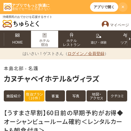
アプリでもっと快適に
×
アプリで開く
通知でセールも見逃さない
沖縄県民のおでかけを応援するサイト
マイページ
ホテル
ホテル
HOME
遊び・体験
ツア
宿泊
レストラン
はいさい！
ゲストさん（
ログイン／会員登録
）
本島北部 - 名護
カヌチャベイホテル＆ヴィラズ
宿泊プラン
地図・
施設紹介
客室
写真
クチコミ
（10件）
アクセス
【うすまさ早割】60日前の早期予約がお得◆
オーシャンビュールーム確約＜レンタルカー
ト＆朝食付き＞