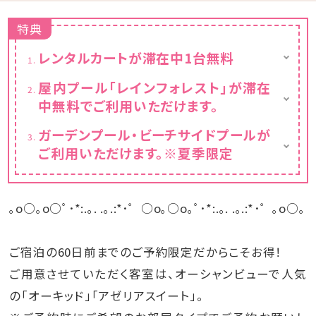
特典
レンタルカートが滞在中1台無料
※要運転免許証
屋内プール「レインフォレスト」が滞在
中無料でご利用いただけます。
19時からはナイトプールでの利用も可能です
ガーデンプール・ビーチサイドプールが
♪
ご利用いただけます。※夏季限定
※10月中旬以降は、イベント開催準備のため
ご利用できない場合がございます。
｡o○｡o○ﾟ･*:.｡. .｡.:*･゜○o｡○o｡ﾟ･*:.｡. .｡.:*･゜｡o○｡
ご宿泊の60日前までのご予約限定だからこそお得！
ご用意させていただく客室は、オーシャンビューで人気
の「オーキッド」「アゼリアスイート」。