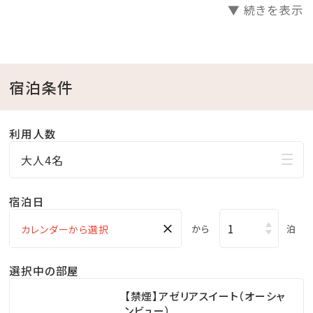
▼ 続きを表示
夕方になると赤く染まる夕陽が天蓋付きベッドに反射し
て、お部屋全体を茜色に包みます。
お好きなオーシャンビュールームで、美しい海を眺めな
宿泊条件
がらゆっくりと流れる時間をご堪能ください。
利用人数
＜ 特典 ＞
大人4名
○レンタルカートが滞在中1台無料でご利用いただけま
す。
宿泊日
※要運転免許証
×
○通常【大人1,800円、小人600円】の屋内プール「レイ
から
泊
ンフォレスト」が滞在中無料でご利用いただけます。
選択中の部屋
19時からはナイトプールでの利用も可能です♪
○ガーデンプール・ビーチサイドプールがご利用いただ
【禁煙】アゼリアスイート（オーシャ
ンビュー）