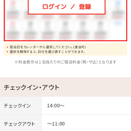
※19：00以降はナイトプールとしての営業となります。
【ガーデンプール】
○営業時間
・海開き（3/29）～7/18、9/1～10月下旬 10：00～17：
宿泊日をカレンダーから選択してください。(連泊可)
00
選択を解除すると、日付を選び直すことができます。
・7/19～8/31 9：00～18：00
※料金表示は１泊当たりのご宿泊料金（税・サ込）となります
【ビーチサイドプール】
チェックイン・アウト
○営業時間
・海開き（3/29）～7/18、10/1～10月下旬 9：00～18：
チェックイン
14:00～
00
・7/19～8/31 8：00～19：00
チェックアウト
～11:00
・9/1～9/30 9：00～19：00