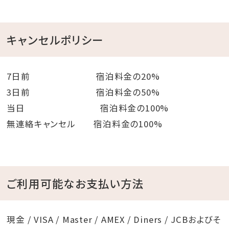
【ビーチサイドプール】
○営業時間
キャンセルポリシー
・海開き（3/29）～7/18、10/1～10月下旬 9：00～18：
00
・7/19～8/31 8：00～19：00
7日前 宿泊料金の20%
・9/1～9/30 9：00～19：00
3日前 宿泊料金の50%
当日 宿泊料金の100%
※タオル・シャワーは無料でご利用いただけます。
無連絡キャンセル 宿泊料金の100%
※浮き輪、パラソル等のレンタル有。（有料）
※諸事情により営業日程、時間を変更する場合がござ
います。
ご利用可能なお支払い方法
◆ アニバーサリーオプション ◆
○パティシエ特製ケーキ
現金 / VISA / Master / AMEX / Diners / JCBおよびそ