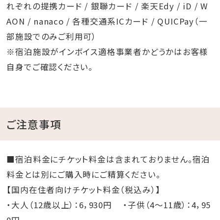
※4日前まで要予約。
■アニバーサリーグッズのご予約
れぞれの提携カード / 銀聯カード / 楽天Edy / iD / W
■
ページよりご予約いただけます。
AON / nanaco / 各種交通系ICカード / QUICPay（一
部施設でのみご利用可）
・生クリームケーキ ￥3,300～
※宿泊施設がインボイス適格事業者かどうかはお客様
・チョコクリームケーキ ￥3,800～
自身でご確認ください。
・チーズケーキ ￥2,800～
※サイズや手配場所によって、料金が異なります。
ご注意事項
■宿泊料金にチケット料金は含まれておりません。宿泊
料金とは別にご購入時にご精算ください。
【国内在住者向けチケット料金（税込み）】
・大人（12歳以上）：6，930円 ・子供（4～11歳）：4，95
0円