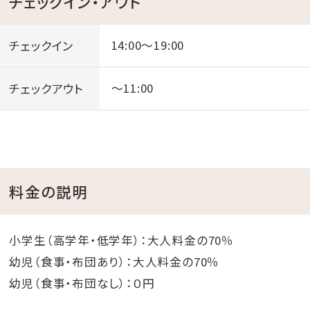
チェックイン・アウト
・添い寝のお子様は、幼児（食事・布団なし）へ人数をご
入力ください。
チェックイン
14:00～19:00
（施設利用料はかかりません。）
・こちらのプランはプレミアムサービス対象外となりま
チェックアウト
～11:00
す。
◆ 屋外プール（宿泊者無料） ◆
料金の説明
【ガーデンプール】
○営業時間
・海開き（3/29）～7/18、9/1～10月下旬 10：00～17：
小学生（高学年・低学年）：大人料金の70％
00
幼児（食事・布団あり）：大人料金の70％
・7/19～8/31 9：00～18：00
幼児（食事・布団なし）：０円