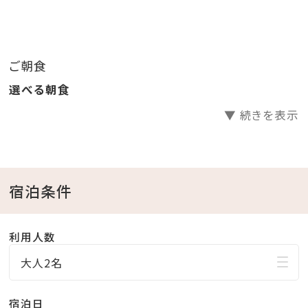
○パークの営業時間は時期により異なります。詳しくは
JUNGLIA OKINAWA公式サイトをご確認ください。
○ジャングリア沖縄パーキング（パーク内駐車場）は、事
ご朝食
前予約制です。
選べる朝食
来場前に予約券をジャングリア沖縄公式サイトよりご購
入ください。
▼ 続きを表示
＜ 4つのレストランから選べるご夕食付 ＞
・和食 18:00～22:00 定休日：水曜日
宿泊条件
■和食のネット予約はこちら■
・中華 17:00～22:00 定休日：月曜日
利用人数
■中華のネット予約はこちら■
・BBQ 18:00～22:00 定休日：なし
大人2名
■BBQのネット予約はこちら■
宿泊日
・バイキング 18:00～22:00 定休日：木曜日