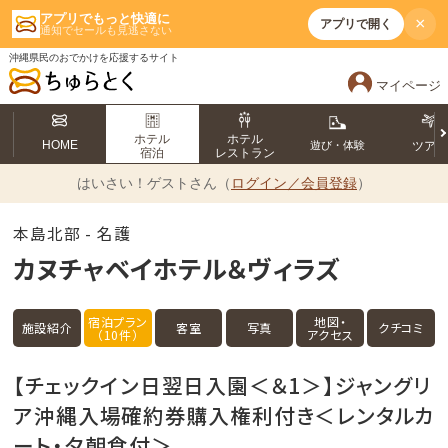
アプリでもっと快適に
×
アプリで開く
通知でセールも見逃さない
沖縄県民のおでかけを応援するサイト
マイページ
ホテル
ホテル
HOME
遊び・体験
ツア
宿泊
レストラン
はいさい！
ゲストさん（
ログイン／会員登録
）
本島北部 - 名護
カヌチャベイホテル＆ヴィラズ
宿泊プラン
地図・
施設紹介
客室
写真
クチコミ
（10件）
アクセス
【チェックイン日翌日入園＜＆1＞】ジャングリ
ア沖縄入場確約券購入権利付き＜レンタルカ
ート・夕朝食付＞