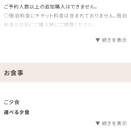
○チェックイン日翌日にご入場いただけるチ
ご予約人数以上の追加購入はできません。
ケットです。
○添い寝（無料）のお子様にチケットの購入権
○宿泊料金にチケット料金は含まれておりません。宿泊
利は含まれません。
料金とは別にご購入時にご精算ください。
添い寝でご予約の4歳以上のお子様は
JUNGLIA OKINAWA公式サイトより別途チケ
【国内在住者向けチケット料金（税込み）】
ットをご購入ください。
▼ 続きを表示
・大人（12歳以上）：6，930円 ・子供（4～11歳）：4，
ホテルでチケットのみの販売はございません。
○パークの営業時間は時期により異なります。
950円
詳しくはJUNGLIA OKINAWA公式サイトをご
※「沖縄県民特別チケット」の取り扱いはございません。
確認ください。
○ジャングリア沖縄パーキング（パーク内駐車
○チェックイン日翌日にご入場いただけるチケットです。
お食事
場）は、事前予約制です。
○添い寝（無料）のお子様にチケットの購入権利は含ま
来場前に予約券をジャングリア沖縄公式サイ
トよりご購入ください。
れません。
添い寝でご予約の4歳以上のお子様はJUNGLIA
ご夕食
OKINAWA公式サイトより別途チケットをご購入くださ
選べる夕食
い。
▼ 続きを表示
ホテルでチケットのみの販売はございません。