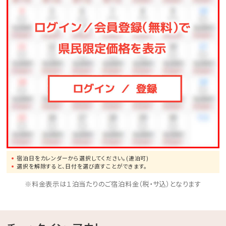
い。
（ネット予約の際は、「夕食付プラン」を選択しご予約へ
お進みください。）
＜ 特典 ＞
○★JUNGLIA OKINAWA★の入場確約1Dayチケット
購入権利付き
・入場制限が掛かった場合でも、このプランでご予約い
ただいた方は開園時間より入場可能。
・チケットはホテルにて受け渡しのため、当日パークのチ
宿泊日をカレンダーから選択してください。(連泊可)
ケットブースに立ち寄らずそのまま入場いただけます。
選択を解除すると、日付を選び直すことができます。
○レンタルカートが滞在中1台無料 ※要普通運転免
※料金表示は１泊当たりのご宿泊料金（税・サ込）となります
許
◆ ご案内 ◆