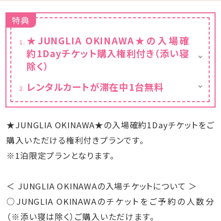
特典
★JUNGLIA OKINAWA★の入場確
約1Dayチケット購入権利付き（添い寝
除く）
＜ JUNGLIA OKINAWAの入場チケットについ
レンタルカートが滞在中1台無料
て ＞
※要運転免許証
○JUNGLIA OKINAWAのチケットをご予約の
人数分（※添い寝は除く）ご購入いただけま
す。
★JUNGLIA OKINAWA★の入場確約1Dayチケットをご
ご予約人数以上の追加購入はできません。
購入いただける権利付きプランです。
○宿泊料金にチケット料金は含まれておりま
せん。宿泊料金とは別にご購入時にご精算くだ
※1泊限定プランとなります。
さい。
【国内在住者向けチケット料金（税込み）】
・大人（12歳以上）：6，930円 ・子供（4～11
＜ JUNGLIA OKINAWAの入場チケットについて ＞
歳）：4，950円
○JUNGLIA OKINAWAのチケットをご予約の人数分
※「沖縄県民特別チケット」の取り扱いはござ
いません。
（※添い寝は除く）ご購入いただけます。