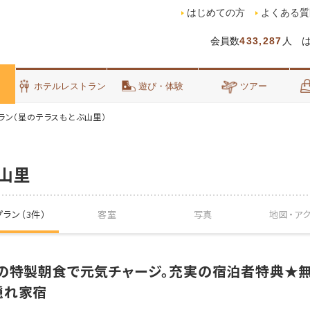
はじめての方
よくある質
会員数
433,287
人 
泊
ホテルレストラン
遊び・体験
ツアー
ラン（星のテラスもとぶ山里）
山里
ラン（3件）
客室
写真
地図・
ア
材の特製朝食で元気チャージ。充実の宿泊者特典★
隠れ家宿