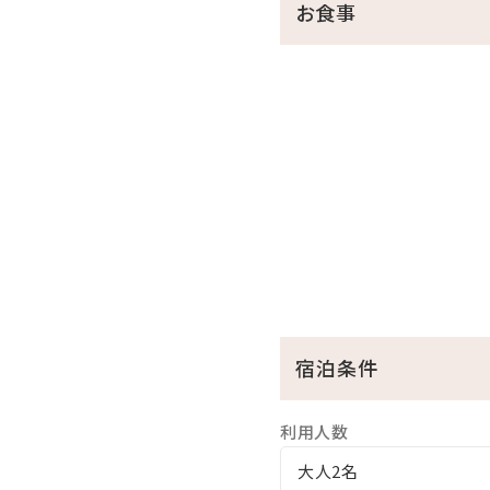
お食事
━━満天の星空やきらめく朝
【朝食】※本プランには含ま
地産地消にこだわり、県産食
山々に囲まれた絶景レストラ
・営業時間：7時～10時（L.O.
・大人2,000円／小学生1,4
※メニューは天候により変
※ご連泊時には和食やタコ
【夕食】※本プランには含ま
宿泊条件
県産ブランド“アグー豚“を
・営業時間：18時～21時（L.O
利用人数
・大人8,000円／小学生5,6
大人2名
※事前のご予約制となります