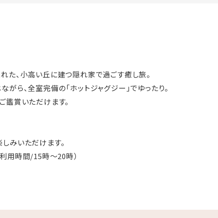
れた、小高い丘に建つ隠れ家で過ごす癒し旅。
ながら、全室完備の「ホットジャグジー」でゆったり。
ご鑑賞いただけます。
楽しみいただけます。
用時間/15時～20時）
おつまみと共にお寛ぎください
コール含むお飲み物もご用意しています
ス」