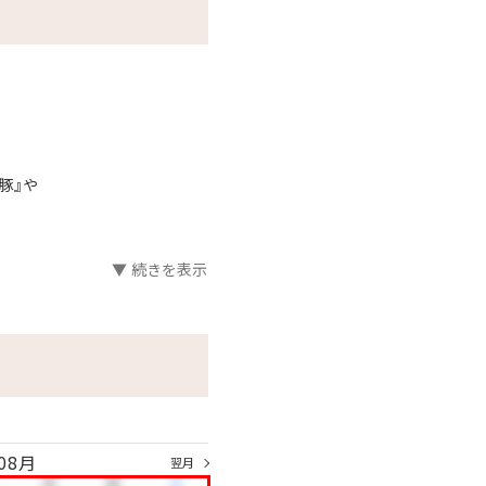
豚』や
▼ 続きを表示
ら選択、
08月
翌月