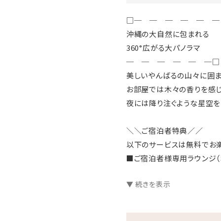
□─ ─ ─ ─ ─ ─
沖縄の大自然に包まれる
360°広がる大パノラマ
─ ─ ─ ─ ─ ─□
美しいやんばるの山々に囲ま
お部屋では木々の香りを感じ
夜には降り注ぐような星空を
＼＼ご宿泊者特典／／
以下のサービスは無料でお
■ご宿泊者様専用ラウンジ（利
━━お酒やソフトドリンク、
▼ 続きを表示
■焚き火エリア
━━焼きマシュマロやアル
■屋上展望デッキ「星のテラ