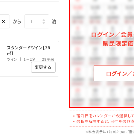
途料金が発生します
ニティプール＆蒸風呂もございます
×
から
泊
26年5月に新規オープン
ログイン／会員
県民限定価
スタンダードツイン【28
㎡】
＞
ツイン
1～2名
28平米
変更する
沖縄）＜車で25分＞
ログイン／
15分＞
宿泊日をカレンダーから選択して
選択を解除すると、日付を選び直
※料金表示は１泊当たりのご宿泊