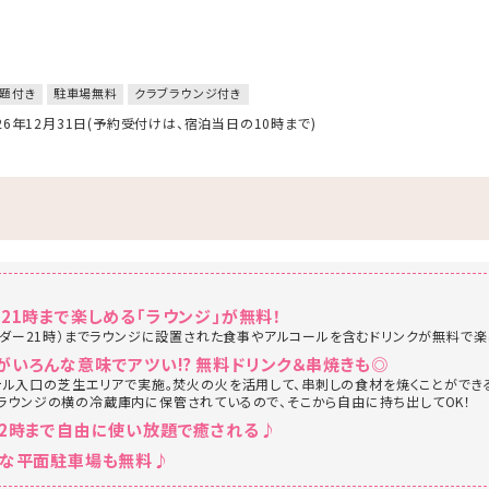
題付き
駐車場無料
クラブラウンジ付き
026年12月31日(予約受付けは、宿泊当日の10時まで)
21時まで楽しめる「ラウンジ」が無料！
オーダー21時）までラウンジに設置された食事やアルコールを含むドリンクが無料で楽
がいろんな意味でアツい⁉ 無料ドリンク＆串焼きも◎
テル入口の芝生エリアで実施。焚火の火を活用して、串刺しの食材を焼くことがで
ラウンジの横の冷蔵庫内に保管されているので、そこから自由に持ち出してOK！
22時まで自由に使い放題で癒される♪
能な平面駐車場も無料♪