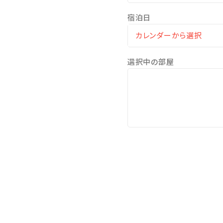
宿泊日
【隣接施設】※現地にて別
・キャンプ場には、インフィ
・カフェ「Fywally」も20
選択中の部屋
【周辺観光】
・美ら海水族館＜車で17分
・古宇利島＜車で40分＞
・JUNGLIA（ジャングリア
・備瀬フクギ並木通り＜車で
・瀬底ビーチ＜車で15分＞