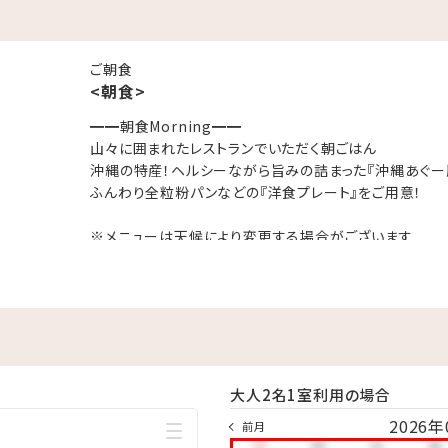
日に包まれて、ビールやアイスクリームを堪能
ご朝食
<朝食>
れております
材を豊富に活かした「洋食プレート」をご用意。
━━朝食Morning━━
山々に囲まれたレストランでいただく朝ごはん
ンで楽しむ朝ごはんで元気チャージ！
沖縄の特産！ヘルシーながら旨みの詰まった『沖縄あぐー
9時）
ふんわり全粒粉パンなどの『洋食プレート』をご用意！
00円／幼児1,000円
※メニューは天候により変更する場合がございます
更する場合がございます
※連泊の場合、2日目はタコライスまたは和食プレートか
ライスなどに変更しご提供いたします
3泊以上は選べるスタイルとなります。
れておりません
━━朝食Morning━━
【会場】1Fレストラン
堪能する「うちなーしゃぶしゃぶディナー」アルコール飲み放題付
【営業時間】7:00～9:00
.20時）
大人2名1室利用の場合
00円／幼児3,000円
2026年
前月
。ご利用予定日の前日までにご予約ください