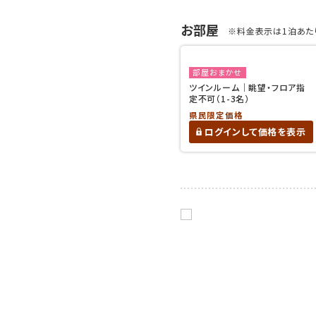
お部屋
※料金表示は1泊あたり
部屋おまかせ
ツインルーム｜眺望・フロア指
定不可（1-3名）
県民限定価格
ログインして価格を表示