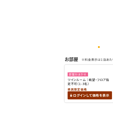
お部屋
※料金表示は1泊あたり
部屋おまかせ
ツインルーム｜眺望・フロア指
定不可（1-3名）
県民限定価格
ログインして価格を表示