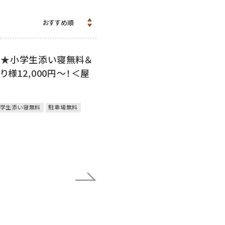
限定★小学生添い寝無料＆
様12,000円～！＜屋
学生添い寝無料
駐車場無料