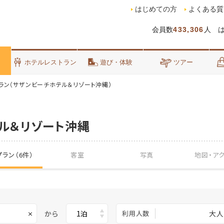
はじめての方
よくある質
会員数
433,306
人 
泊
ホテルレストラン
遊び・体験
ツアー
ラン（サザンビーチホテル＆リゾート沖縄）
ル＆リゾート沖縄
ラン（6件）
客室
写真
地図・
ア
から
利用人数
大人
×