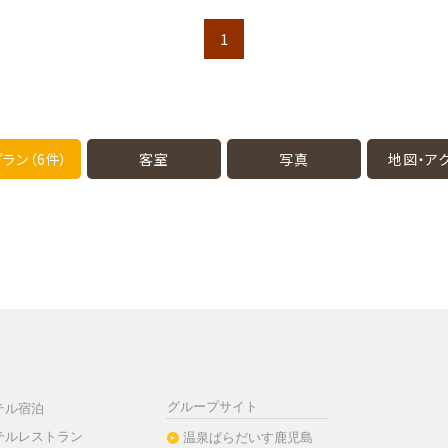
1
ラン（6件）
客室
写真
地図・
ア
グループサイト
テル宿泊
テルレストラン
温泉ぱらだいす鹿児島