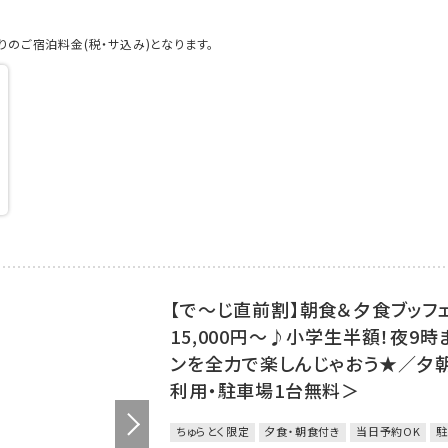
のご宿泊料金(税・サ込み)となります。
【で～じ直前割】朝食＆夕食ブッフ
15,000円～♪小学生半額！夜9
ンを全力で楽しんじゃおう★／夕
利用・駐車場1台無料＞
ちゅらとく限定
夕食・朝食付き
当日予約OK
駐