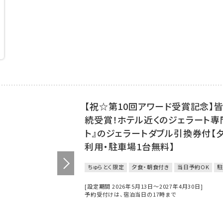
【祝☆第10回アワード受賞記念】
続受賞！ホテル近くのジェラート専
ト』のジェラートダブル引換券付【
利用・駐車場1台無料】
ちゅらとく限定
夕食・朝食付き
当日予約OK
駐
[設定期間 2026年5月13日～2027年4月30日]
予約受付けは、宿泊当日の17時まで