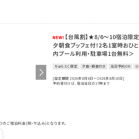
【台風割】★8/6～10宿泊
夕朝食ブッフェ付！2名1室時おひとり
内プール利用・駐車場1台無料＞
ちゅらとく限定
夕食・朝食付き
当日予約OK
小
[設定期間 2026年8月6日～2026年8月10日]
予約受付けは、宿泊当日の17時まで
のご宿泊料金(税・サ込み)となります。