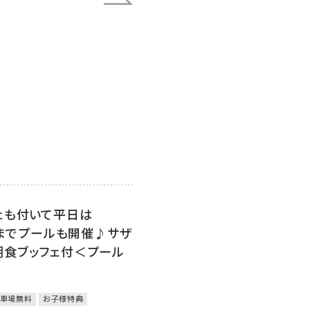
ェも付いて平日は
時までプールも開催♪サザ
朝食ブッフェ付＜プール
車場無料
お子様特典