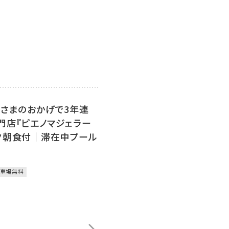
皆さまのおかげで3年連
門店『ピエノマジェラー
夕朝食付｜滞在中プール
車場無料