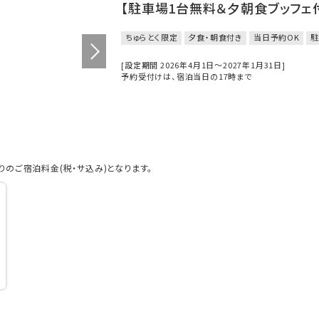
【駐車場1台無料＆夕朝食ブッフェ
ちゅらとく限定
夕食・朝食付き
当日予約OK
駐
[設定期間 2026年4月1日～2027年1月31日]
予約受付けは、宿泊当日の17時まで
のご宿泊料金(税・サ込み)となります。