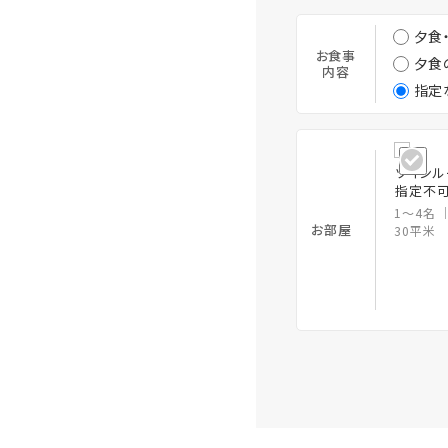
夕食
お食事
夕食
内容
指定
ツインル
指定不可
1～4名
お部屋
30平米