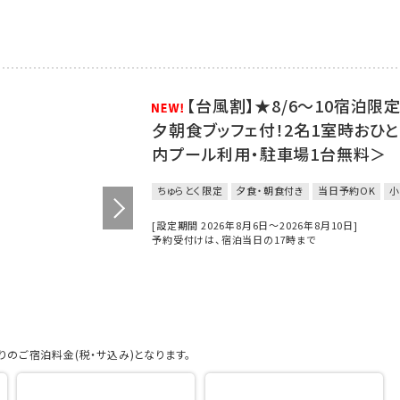
【台風割】★8/6～10宿泊
夕朝食ブッフェ付！2名1室時おひとり
内プール利用・駐車場1台無料＞
ちゅらとく限定
夕食・朝食付き
当日予約OK
小
[設定期間 2026年8月6日～2026年8月10日]
予約受付けは、宿泊当日の17時まで
のご宿泊料金(税・サ込み)となります。