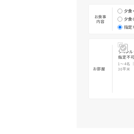
夕食
お食事
夕食
内容
指定
ツインル
指定不可
1～4名
お部屋
30平米