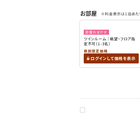
お部屋
※料金表示は1泊あたり
部屋おまかせ
ツインルーム｜眺望・フロア指
定不可（1-3名）
県民限定価格
ログインして価格を表示