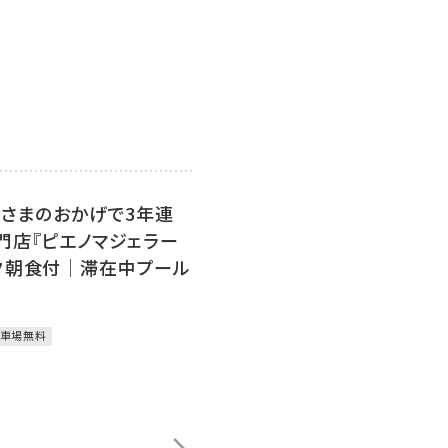
皆さまのおかげで3年連
門店『ピエノマジェラー
夕朝食付｜滞在中プール
車場無料