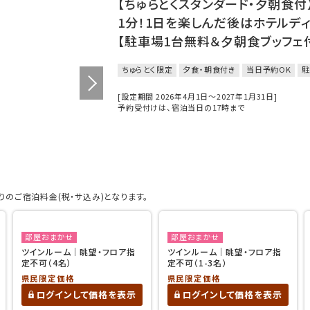
【ちゅらとくスタンダード・夕朝食
1分！1日を楽しんだ後はホテルデ
【駐車場1台無料＆夕朝食ブッフェ
ちゅらとく限定
夕食・朝食付き
当日予約OK
駐
[設定期間 2026年4月1日～2027年1月31日]
予約受付けは、宿泊当日の17時まで
のご宿泊料金(税・サ込み)となります。
部屋おまかせ
部屋おまかせ
ツインルーム｜眺望・フロア指
ツインルーム｜眺望・フロア指
定不可（4名）
定不可（1-3名）
県民限定価格
県民限定価格
ログインして価格を表示
ログインして価格を表示