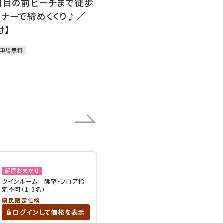
付】目の前ビーチまで徒歩
ィナーで締めくくり♪／
付】
車場無料
部屋おまかせ
ツインルーム｜眺望・フロア指
定不可（1-3名）
県民限定価格
ログインして価格を表示