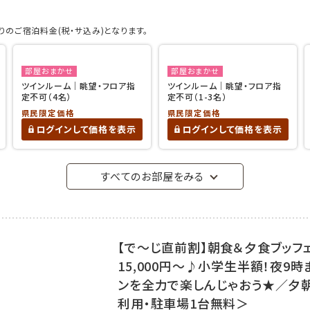
のご宿泊料金(税・サ込み)となります。
部屋おまかせ
部屋おまかせ
ツインルーム｜眺望・フロア指
ツインルーム｜眺望・フロア指
定不可（4名）
定不可（1-3名）
県民限定価格
県民限定価格
ログインして価格を表示
ログインして価格を表示
すべてのお部屋をみる
【で～じ直前割】朝食＆夕食ブッフ
15,000円～♪小学生半額！夜9
ンを全力で楽しんじゃおう★／夕
利用・駐車場1台無料＞