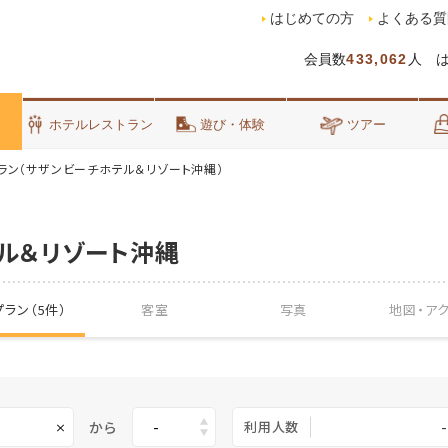
はじめての方
よくある質
会員数
433,062
人 
泊
ホテルレストラン
遊び・体験
ツアー
ラン（サザンビーチホテル＆リゾート沖縄）
ル＆リゾート沖縄
ラン（5件）
客室
写真
地図・
ア
から
利用人数
-
×