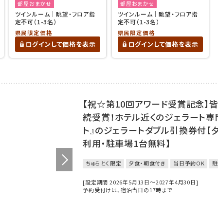
部屋おまかせ
部屋おまかせ
ツインルーム｜眺望・フロア指
ツインルーム｜眺望・フロア指
定不可（1-3名）
定不可（1-3名）
県民限定価格
県民限定価格
ログインして価格を表示
ログインして価格を表示
【祝☆第10回アワード受賞記念】
続受賞！ホテル近くのジェラート専
ト』のジェラートダブル引換券付【
利用・駐車場1台無料】
ちゅらとく限定
夕食・朝食付き
当日予約OK
駐
[設定期間 2026年5月13日～2027年4月30日]
予約受付けは、宿泊当日の17時まで