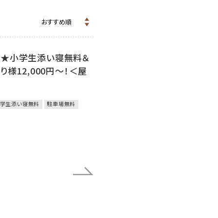
限定★小学生添い寝無料＆
様12,000円～！＜屋
学生添い寝無料
駐車場無料