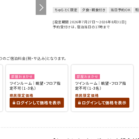
ちゅらとく限定
夕食・朝食付き
当日予約OK
駐
[設定期間 2026年7月27日～2026年8月31日]
予約受付けは、宿泊当日の17時まで
のご宿泊料金(税・サ込み)となります。
部屋おまかせ
部屋おまかせ
ツインルーム｜眺望・フロア指
ツインルーム｜眺望・フロア指
定不可（1-3名）
定不可（1-3名）
県民限定価格
県民限定価格
ログインして価格を表示
ログインして価格を表示