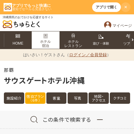
アプリでもっと快適に
×
アプリで開く
通知でセールも見逃さない
沖縄県民のおでかけを応援するサイト
マイページ
ホテル
ホテル
HOME
遊び・体験
ツア
宿泊
レストラン
はいさい！
ゲストさん（
ログイン／会員登録
）
那覇
サウスゲートホテル沖縄
宿泊プラン
地図・
施設紹介
客室
写真
クチコミ
（6件）
アクセス
この条件で検索する