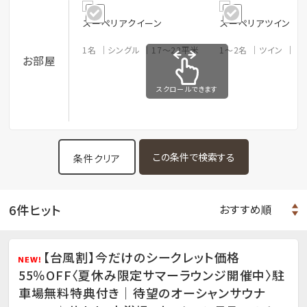
スーペリアクイーン
スーペリアツイン
1名
シングル
17〜22平米
1～2名
ツイン
2
お部屋
スクロールできます
条件クリア
6件ヒット
【台風割】今だけのシークレット価格
55％OFF〈夏休み限定サマーラウンジ開催中〉駐
車場無料特典付き｜待望のオーシャンサウナ