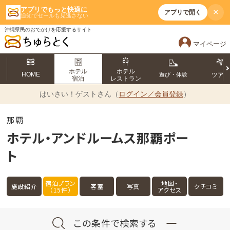
アプリでもっと快適に
×
アプリで開く
通知でセールも見逃さない
沖縄県民のおでかけを応援するサイト
マイページ
ホテル
ホテル
HOME
遊び・体験
ツア
宿泊
レストラン
はいさい！
ゲストさん（
ログイン／会員登録
）
那覇
ホテル・アンドルームス那覇ポー
ト
宿泊プラン
地図・
施設紹介
客室
写真
クチコミ
（15件）
アクセス
この条件で検索する