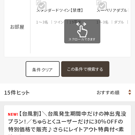
スタンダードツイン【禁煙】
スーペリアダブル【禁
1～3名
ツイン
19平米
1～3名
ダブル
2
お部屋
スクロールできます
条件クリア
15件ヒット
【台風割】＼台風発生期間中だけの神出鬼没
プラン！／ちゅらとくユーザーだけに30％OFFの
特別価格で販売♪さらにレイトアウト特典付<素