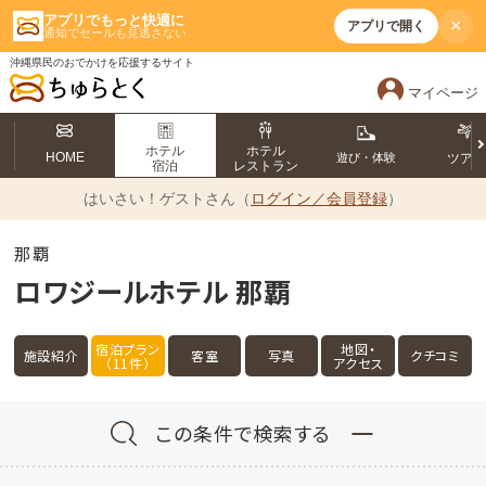
アプリでもっと快適に
×
アプリで開く
通知でセールも見逃さない
沖縄県民のおでかけを応援するサイト
マイページ
ホテル
ホテル
HOME
遊び・体験
ツア
宿泊
レストラン
はいさい！
ゲストさん（
ログイン／会員登録
）
那覇
ロワジールホテル 那覇
宿泊プラン
地図・
施設紹介
客室
写真
クチコミ
（11件）
アクセス
この条件で検索する