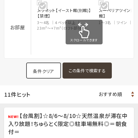
メゾネット【イースト館(別館)】
スーペリアツイン【喫
【禁煙】
館】
3～4名
４ベット以上
1～3名
ツイン
27
お部屋
23m²～+7m²（ロフト部分）
スクロールできます
条件クリア
11件ヒット
【台風割】☆8/6～8/10☆天然温泉が滞在中
入り放題！ちゅらとく限定◎駐車場無料◎＝朝食
付＝