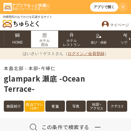
アプリでもっと快適に
×
アプリで開く
通知でセールも見逃さない
沖縄県民のおでかけを応援するサイト
マイページ
ホテル
ホテル
HOME
遊び・体験
ツア
宿泊
レストラン
はいさい！
ゲストさん（
ログイン／会員登録
）
本島北部 - 本部・今帰仁
glampark 瀬底 -Ocean
Terrace-
宿泊プラン
地図・
施設紹介
客室
写真
クチコミ
（6件）
アクセス
この条件で検索する