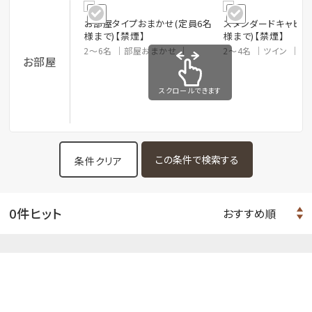
お部屋タイプおまかせ(定員6名
スタンダードキャビン
様まで)【禁煙】
様まで)【禁煙】
2～6名
部屋おまかせ
2～4名
ツイン
3
お部屋
スクロールできます
条件クリア
0件ヒット