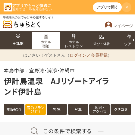
アプリでもっと快適に
×
アプリで開く
通知でセールも見逃さない
沖縄県民のおでかけを応援するサイト
マイページ
ホテル
ホテル
HOME
遊び・体験
ツア
宿泊
レストラン
はいさい！
ゲストさん（
ログイン／会員登録
）
本島中部 - 宜野湾・浦添・沖縄市
伊計島温泉 AJリゾートアイラ
ンド伊計島
宿泊プラン
地図・
施設紹介
客室
写真
クチコミ
（8件）
アクセス
この条件で検索する