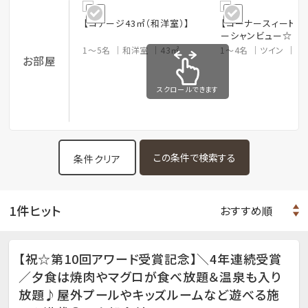
【コテージ43㎡（和洋室）】
【コーナースィート】
ーシャンビュー☆
1～5名
和洋室
43㎡
1～4名
ツイン
7
お部屋
スクロールできます
条件クリア
1件ヒット
【祝☆第10回アワード受賞記念】＼4年連続受賞
／夕食は焼肉やマグロが食べ放題＆温泉も入り
放題♪屋外プールやキッズルームなど遊べる施