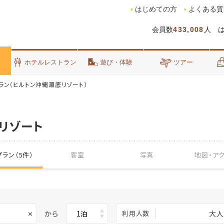
はじめての方
よくある質
会員数
433,008
人 
泊
ホテルレストラン
遊び・体験
ツアー
ラン（ヒルトン沖縄瀬底リゾート）
リゾート
ラン（5件）
客室
写真
地図・
ア
から
利用人数
大人
×