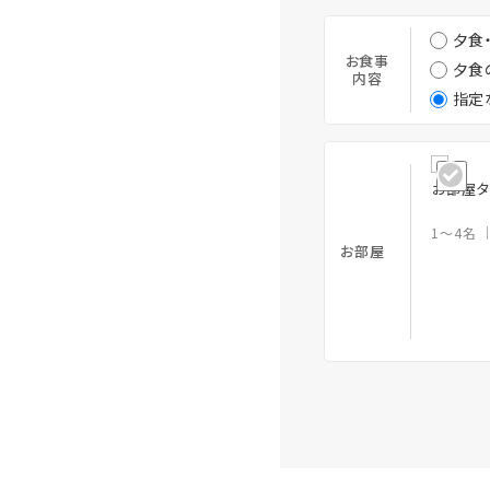
夕食
お食事
夕食
内容
指定
お部屋タ
1～4名
お部屋