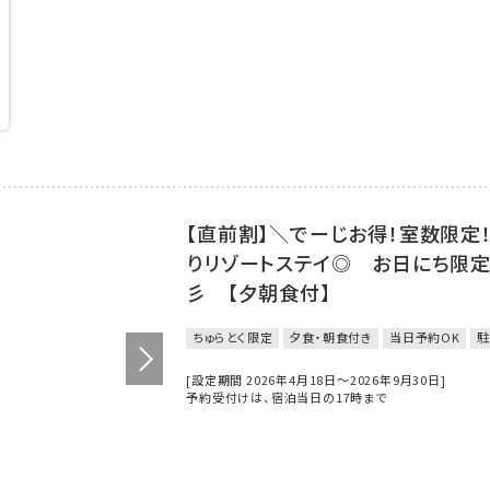
【直前割】＼でーじお得！室数限定
りリゾートステイ◎ お日にち限
彡 【夕朝食付】
ちゅらとく限定
夕食・朝食付き
当日予約OK
駐
[設定期間 2026年4月18日～2026年9月30日]
予約受付けは、宿泊当日の17時まで