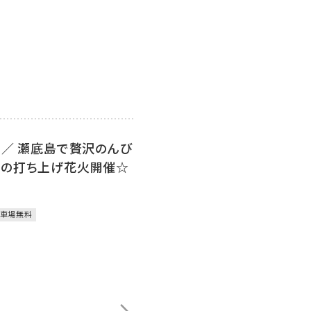
！／ 瀬底島で贅沢のんび
定の打ち上げ花火開催☆
車場無料