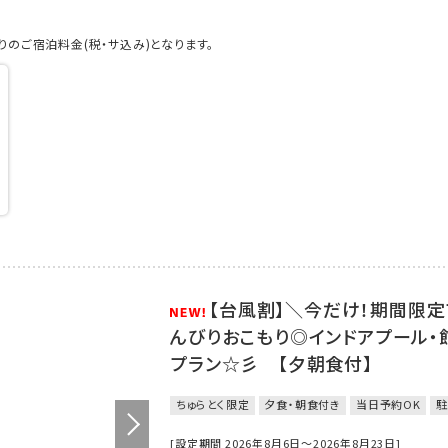
のご宿泊料金(税・サ込み)となります。
【台風割】＼今だけ！期間限定
んびりおこもり◎インドアプール・
プラン☆彡 【夕朝食付】
ちゅらとく限定
夕食・朝食付き
当日予約OK
駐
[設定期間 2026年8月6日～2026年8月23日]