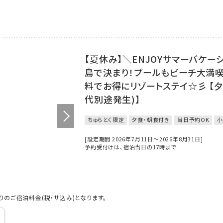
【夏休み】＼ENJOYサマーバケー
島で決まり！プールもビーチ大満
料でお得にリゾートステイ☆彡 【
代別途発生)】
ちゅらとく限定
夕食・朝食付き
当日予約OK
小
[設定期間 2026年7月11日～2026年8月31日]
予約受付けは、宿泊当日の17時まで
のご宿泊料金(税・サ込み)となります。