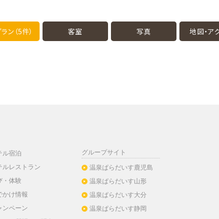
ラン（5件）
客室
写真
地図・
ア
グループサイト
テル宿泊
テルレストラン
温泉ぱらだいす鹿児島
び・体験
温泉ぱらだいす山形
でかけ情報
温泉ぱらだいす大分
ャンペーン
温泉ぱらだいす静岡