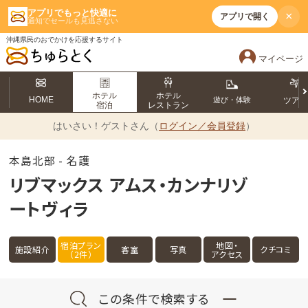
アプリでもっと快適に
×
アプリで開く
通知でセールも見逃さない
沖縄県民のおでかけを応援するサイト
マイページ
ホテル
ホテル
HOME
遊び・体験
ツア
宿泊
レストラン
はいさい！
ゲストさん（
ログイン／会員登録
）
本島北部 - 名護
リブマックス アムス・カンナリゾ
ートヴィラ
宿泊プラン
地図・
施設紹介
客室
写真
クチコミ
（2件）
アクセス
この条件で検索する