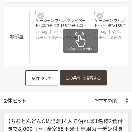
オーシャンヴィラ【プライベー
オーシャンヴィラ【プ
ト・専用テラス】55平米＋専用
ト・ガーデン】55平
テラス35平米 ツインルーム
ーデン35平米 キン
2～4名
ツイン
2～4名
ダブル
お部屋
ーム
55平米＋専用テラス35平米
55平米＋専用ガーデン
スクロールできます
条件クリア
2件ヒット
【ちむどんどんCM記念】4人で泊れば1名様2食付
きで8,000円～！全室55平米＋専用ガーデン付き