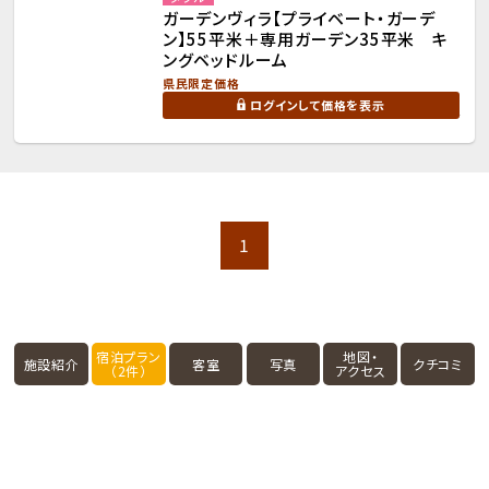
ガーデンヴィラ【プライベート・ガーデ
ン】55平米＋専用ガーデン35平米 キ
ングベッドルーム
県民限定価格
ログインして価格を表示
1
宿泊プラン
地図・
施設紹介
客室
写真
クチコミ
（2件）
アクセス