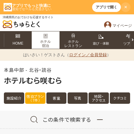
アプリでもっと快適に
×
アプリで開く
通知でセールも見逃さない
沖縄県民のおでかけを応援するサイト
マイページ
ホテル
ホテル
HOME
遊び・体験
ツア
宿泊
レストラン
はいさい！
ゲストさん（
ログイン／会員登録
）
本島中部 - 北谷・読谷
ホテルむら咲むら
宿泊プラン
地図・
施設紹介
客室
写真
クチコミ
（7件）
アクセス
この条件で検索する