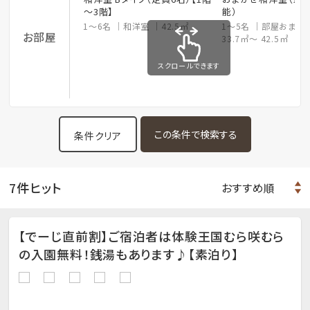
～3階】
能）
1～6名
和洋室
42.5㎡
1～5名
部屋おまか
お部屋
33.7㎡～ 42.5㎡
スクロールできます
条件クリア
7件ヒット
【でーじ直前割】ご宿泊者は体験王国むら咲むら
の入園無料！銭湯もあります♪【素泊り】