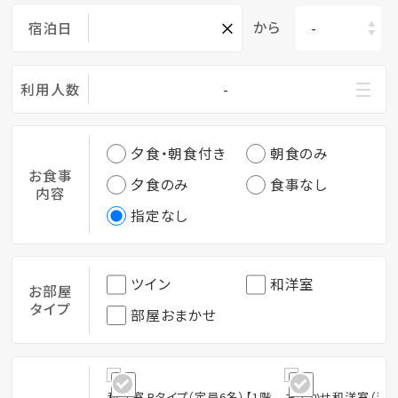
×
から
宿泊日
利用人数
-
夕食・朝食付き
朝食のみ
お食事
夕食のみ
食事なし
内容
指定なし
ツイン
和洋室
お部屋
タイプ
部屋おまかせ
和洋室 Bタイプ（定員6名）【1階
おまかせ和洋室（当