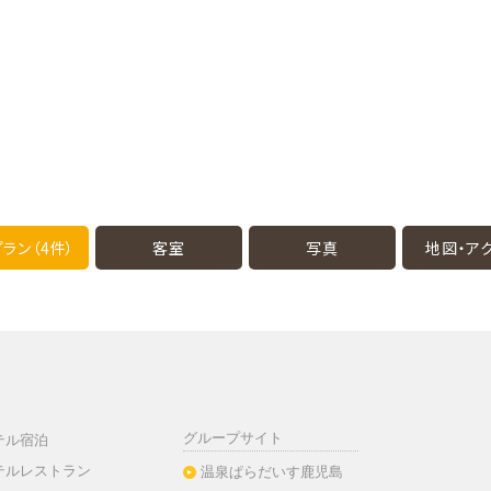
ラン（4件）
客室
写真
地図・
ア
グループサイト
テル宿泊
テルレストラン
温泉ぱらだいす鹿児島