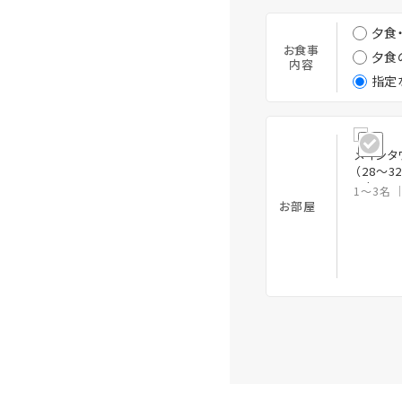
夕食
お食事
夕食
内容
指定
メインタ
（28～
ー）
1～3名
お部屋