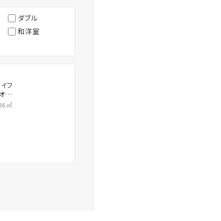
ダブル
和洋室
ハイフ
・オー
36㎡