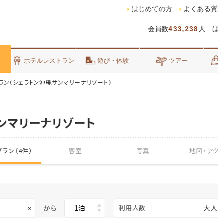
はじめての方
よくある質
会員数
433,238
人 
泊
ホテルレストラン
遊び・体験
ツアー
ラン（シェラトン沖縄サンマリーナリゾート）
ンマリーナリゾート
ラン（4件）
客室
写真
地図・
ア
から
利用人数
大人
×