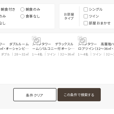
・朝食付き
朝食のみ
シングル
お部屋
のみ
食事なし
ツイン
タイプ
なし
部屋おまかせ
ワー ダブルルーム
メインタワー デラックスル
メインタワー 高層階
32㎡・オーシャンビュ
ーム（バルコニー付オーシャ
ロアツイン（32～36㎡
ンビュー）
シャンビュー）
ダブル
28～32㎡
1～4名
ツイン
32～36㎡
1～4名
ツイン
32～
条件クリア