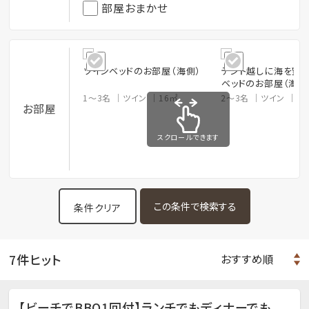
部屋おまかせ
ツインベッドのお部屋（海側）
テント越しに海を望
ベッドのお部屋（海
1～3名
ツイン
16㎡
2～3名
ツイン
1
お部屋
スクロールできます
条件クリア
7件ヒット
【ビーチでBBQ1回付】ランチでもディナーでも