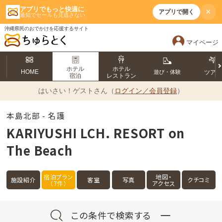
アプリでもっと快適に
×
アプリで開く
通知でセールも見逃さない
沖縄県民のおでかけを応援するサイト
マイページ
ホテル
ホテル
HOME
遊び・体験
ツア
宿泊
レストラン
はいさい！
ゲストさん（
ログイン／会員登録
）
本島北部 - 名護
KARIYUSHI LCH. RESORT on
The Beach
宿泊プラン
地図・
施設紹介
客室
写真
クチコミ
（7件）
アクセス
この条件で検索する