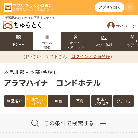
アプリでもっと快適に
×
アプリで開く
通知でセールも見逃さない
沖縄県民のおでかけを応援するサイト
マイページ
ホテル
ホテル
HOME
遊び・体験
ツア
宿泊
レストラン
はいさい！
ゲストさん（
ログイン／会員登録
）
本島北部 - 本部・今帰仁
アラマハイナ コンドホテル
宿泊プラン
地図・
施設紹介
客室
写真
クチコミ
（2件）
アクセス
この条件で検索する