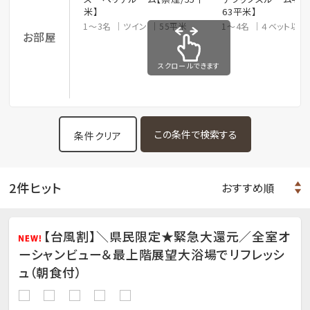
米】
63平米】
1～3名
ツイン
55平米
1～4名
４ベット以
お部屋
スクロールできます
条件クリア
2件ヒット
【台風割】＼県民限定★緊急大還元／全室オ
ーシャンビュー＆最上階展望大浴場でリフレッシ
ュ（朝食付）