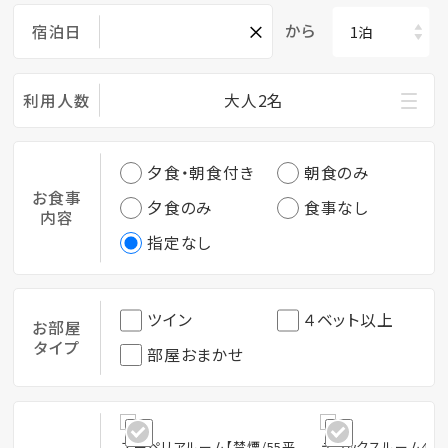
×
から
宿泊日
利用人数
大人2名
夕食・朝食付き
朝食のみ
お食事
夕食のみ
食事なし
内容
指定なし
ツイン
４ベット以上
お部屋
タイプ
部屋おまかせ
スーペリアルーム【禁煙/55平
デラックスルーム4ベ