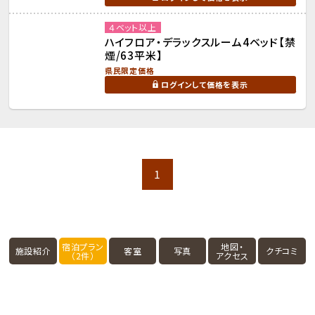
４ベット以上
ハイフロア・デラックスルーム4ベッド【禁
煙/63平米】
県民限定価格
ログインして価格を表示
1
宿泊プラン
地図・
施設紹介
客室
写真
クチコミ
（2件）
アクセス