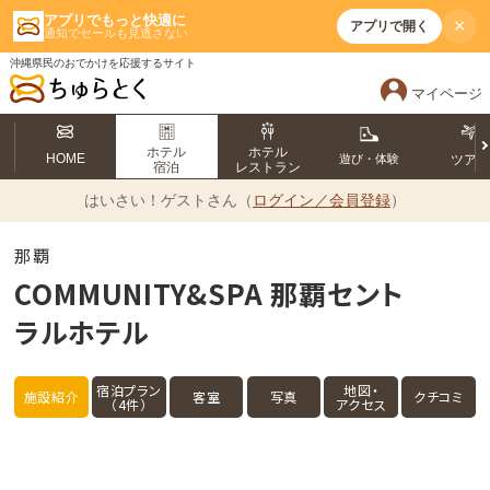
アプリでもっと快適に
×
アプリで開く
通知でセールも見逃さない
沖縄県民のおでかけを応援するサイト
マイページ
ホテル
ホテル
HOME
遊び・体験
ツア
宿泊
レストラン
はいさい！
ゲストさん（
ログイン／会員登録
）
那覇
COMMUNITY&SPA 那覇セント
ラルホテル
宿泊プラン
地図・
施設紹介
客室
写真
クチコミ
（4件）
アクセス