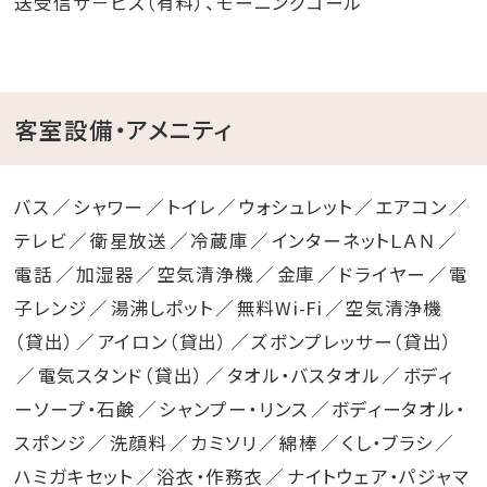
送受信サ－ビス（有料）、モーニングコール
客室設備・アメニティ
バス
シャワー
トイレ
ウォシュレット
エアコン
テレビ
衛星放送
冷蔵庫
インターネットＬＡＮ
電話
加湿器
空気清浄機
金庫
ドライヤー
電
子レンジ
湯沸しポット
無料Wi-Fi
空気清浄機
（貸出）
アイロン（貸出）
ズボンプレッサー（貸出）
電気スタンド（貸出）
タオル・バスタオル
ボディ
ーソープ・石鹸
シャンプー・リンス
ボディータオル・
スポンジ
洗顔料
カミソリ
綿棒
くし・ブラシ
ハミガキセット
浴衣・作務衣
ナイトウェア・パジャマ