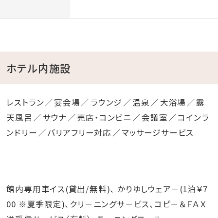
ホテル内施設
レストラン
宴会場
ラウンジ
温泉
大浴場
露
天風呂
サウナ
売店・コンビニ
会議室
コインラ
ンドリー
バリアフリー対応
マッサージサービス
館内専用車イス(貸出/無料)、 かりゆしウェア－(1泊￥7
00 ※夏季限定)、クリ－ニングサ－ビス、コピ－＆ＦＡＸ