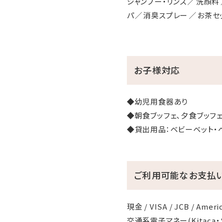
シャンプー・リンス
洗顔料
パ
消臭スプレー
お茶セ
お子様対応
◆幼児用食器あり
◆朝食ブッフェ、夕食ブッフ
◆貸出用品：ベビーベット・
ご利用可能なお支払
現金 / VISA / JCB / Amer
交通系電子マネー(Kitaca・Su