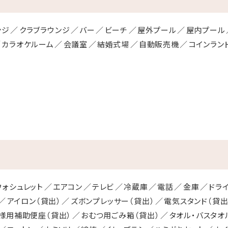
ンジ
クラブラウンジ
バー
ビーチ
屋外プール
屋内プール
カラオケルーム
会議室
結婚式場
自動販売機
コインラン
ウォシュレット
エアコン
テレビ
冷蔵庫
電話
金庫
ドラ
アイロン（貸出）
ズボンプレッサー（貸出）
電気スタンド（貸出
様用補助便座（貸出）
おむつ用ごみ箱（貸出）
タオル・バスタオ