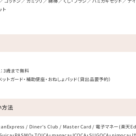
コットン
カミソリ
綿棒
くし・ブラシ
ハミガキセット
ナイ
ット
ェ：3歳まで無料
ベットガード・補助便座・おねしょパッド（貸出品要予約）
い方法
icanExpress / Diner's Club / Master Card / 電子マネー(楽天E
ica・PASMO・TOICA・manaca・ICOCA・SUGOCA・nimoca