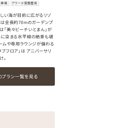
駐車場
アワード受賞歴有
美しい海が目前に広がるリゾ
には全長約70mのガーデンプ
は「美々ビーチいとまん」が
陽に染まる水平線の絶景も堪
ルームや専用ラウンジが備わる
ラブフロア」は アニバーサリ
け。
のプラン一覧を見る