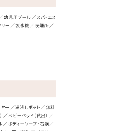
幼児用プール
スパ・エス
ドリー
製氷機
喫煙所
イヤー
湯沸しポット
無料
）
ベビーベッド（貸出）
ル
ボディーソープ・石鹸