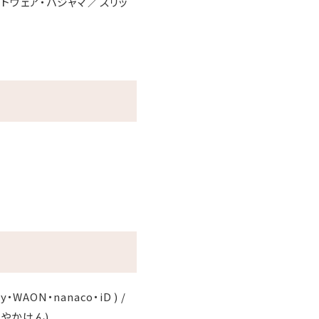
トウェア・パジャマ
スリッ
dy・WAON・nanaco・iD ) /
・はやかけん)