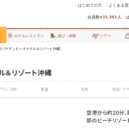
はじめての方
よくある質
会員数
433,561
人 
泊
ホテルレストラン
遊び・体験
ツアー
介（サザンビーチホテル＆リゾート沖縄）
ル＆リゾート沖縄
ラン（6件）
客室
写真
地図・
ア
空港から約20分
部のビーチリゾー