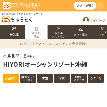
アプリでもっと快適に
×
アプリで開く
通知でセールも見逃さない
沖縄県民のおでかけを応援するサイト
マイページ
ホテル
ホテル
HOME
遊び・体験
ツア
宿泊
レストラン
はいさい！
ゲストさん（
ログイン／会員登録
）
本島北部 - 恩納村
HIYORIオーシャンリゾート沖縄
宿泊プラン
地図・
施設紹介
客室
写真
クチコミ
（0件）
アクセス