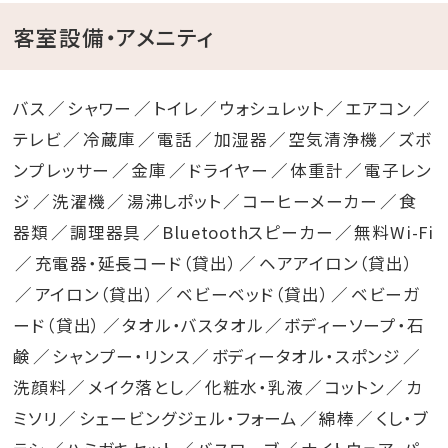
客室設備・アメニティ
バス
シャワー
トイレ
ウォシュレット
エアコン
テレビ
冷蔵庫
電話
加湿器
空気清浄機
ズボ
ンプレッサー
金庫
ドライヤー
体重計
電子レン
ジ
洗濯機
湯沸しポット
コーヒーメーカー
食
器類
調理器具
Bluetoothスピーカー
無料Wi-Fi
充電器・延長コード（貸出）
ヘアアイロン（貸出）
アイロン（貸出）
ベビーベッド（貸出）
ベビーガ
ード（貸出）
タオル・バスタオル
ボディーソープ・石
鹸
シャンプー・リンス
ボディータオル・スポンジ
洗顔料
メイク落とし
化粧水・乳液
コットン
カ
ミソリ
シェービングジェル・フォーム
綿棒
くし・ブ