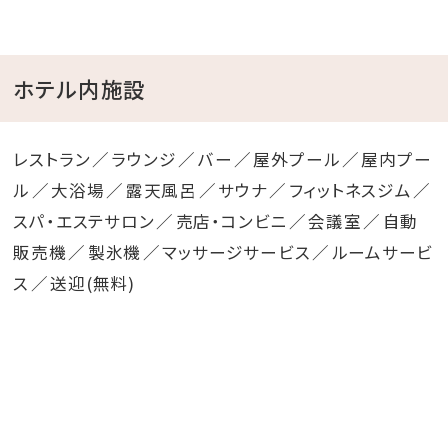
ホテル内施設
レストラン
ラウンジ
バー
屋外プール
屋内プー
ル
大浴場
露天風呂
サウナ
フィットネスジム
スパ・エステサロン
売店・コンビニ
会議室
自動
販売機
製氷機
マッサージサービス
ルームサービ
ス
送迎(無料)