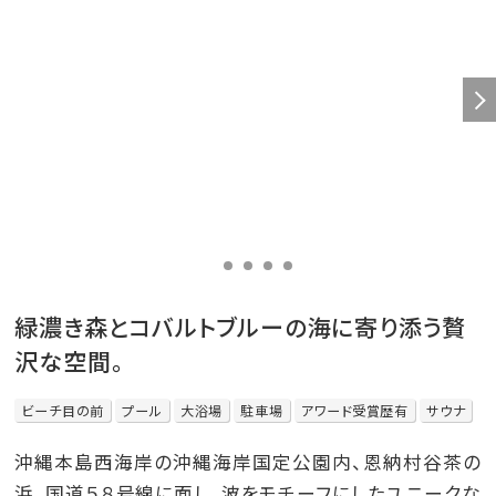
緑濃き森とコバルトブルーの海に寄り添う贅
沢な空間。
ビーチ目の前
プール
大浴場
駐車場
アワード受賞歴有
サウナ
沖縄本島西海岸の沖縄海岸国定公園内、恩納村谷茶の
浜。国道５８号線に面し、波をモチーフにしたユニークな