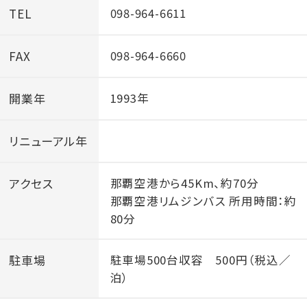
工事日程 2026年6月25日～7月15日予定
TEL
098-964-6611
工事時間 8：30～16：00
FAX
098-964-6660
【工事期間中の対応について】
・ホテルは通常営業いたします。
開業年
1993年
・団体バス・送迎車・タクシーの乗降につきましては、現
地係員が誘導いたします。
リニューアル年
・工事状況により一時的に車両進入経路を変更する場
合がございます。
アクセス
那覇空港から45Km、約70分
那覇空港リムジンバス 所用時間：約
・お客様の安全確保を最優先とし、歩行者通路を確保い
80分
たします。
・工事期間および内容は進捗状況により変更となる場
駐車場
駐車場500台収容 500円（税込／
合がございます。
泊）