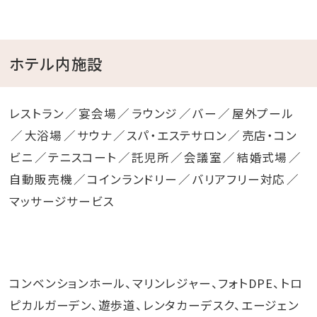
リザンシーパークホテル谷茶ベイ 館内施設営業内容変
更のお知らせ
ホテル内施設
このたびは、リザンシーパークホテル谷茶ベイをご利用
いただき、誠にありがとうございます。
現在、ホテルの一部施設及びレストラン・バーは時間や
レストラン
宴会場
ラウンジ
バー
屋外プール
内容を変更して営業しております。ご不便をおかけいた
大浴場
サウナ
スパ・エステサロン
売店・コン
しますが、皆様のご理解とご協力を賜りますよう何卒よ
ビニ
テニスコート
託児所
会議室
結婚式場
ろしくお願い申し上げます。
自動販売機
コインランドリー
バリアフリー対応
マッサージサービス
館内施設の営業内容の変更はこちら＞＞＞
コンベンションホール、マリンレジャー、フォトDPE、トロ
ピカルガーデン、遊歩道、レンタカーデスク、エージェン