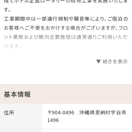
階とホテル正面ロータリーの改修工事を実施いたしま
す。
工事期間中は一部通行規制や騒音等により、ご宿泊の
お客様へご不便をおかけする場合がございますが、フロ
ント業務および館内主要施設は通常通りご利用いただ
けます。
期間中、皆様にはご迷惑をおかけいたしますが、何卒ご
▼ 続きを表示
理解とご協力を賜りますよう
お願い申し上げます。
【工事場所 正面玄関2階ロビー階】
基本情報
工事日程 2026年4月20日～
工事時間 9：00～17：00
住所
〒904-0496 沖縄県恩納村字谷茶
1496
【工事場所 ホテル正面ロータリー】