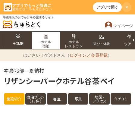
アプリでもっと快適に
×
アプリで開く
通知でセールも見逃さない
沖縄県民のおでかけを応援するサイト
マイページ
ホテル
ホテル
HOME
遊び・体験
ツア
宿泊
レストラン
はいさい！
ゲストさん（
ログイン／会員登録
）
本島北部 - 恩納村
リザンシーパークホテル谷茶ベイ
宿泊プラン
地図・
施設紹介
客室
写真
クチコミ
（13件）
アクセス