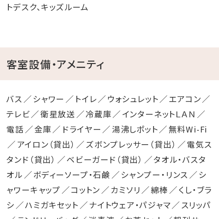
トデスク、キッズルーム
客室設備・アメニティ
バス
シャワー
トイレ
ウォシュレット
エアコン
テレビ
衛星放送
冷蔵庫
インターネットＬＡＮ
電話
金庫
ドライヤー
湯沸しポット
無料Wi-Fi
アイロン（貸出）
ズボンプレッサー（貸出）
電気ス
タンド（貸出）
ベビーガード（貸出）
タオル・バスタ
オル
ボディーソープ・石鹸
シャンプー・リンス
シ
ャワーキャップ
コットン
カミソリ
綿棒
くし・ブラ
シ
ハミガキセット
ナイトウェア・パジャマ
スリッパ