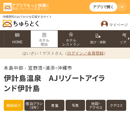
アプリでもっと快適に
×
アプリで開く
通知でセールも見逃さない
沖縄県民のおでかけを応援するサイト
マイページ
ホテル
ホテル
HOME
遊び・体験
ツア
宿泊
レストラン
はいさい！
ゲストさん（
ログイン／会員登録
）
本島中部 - 宜野湾・浦添・沖縄市
伊計島温泉 AJリゾートアイラ
ンド伊計島
宿泊プラン
地図・
施設紹介
客室
写真
クチコミ
（8件）
アクセス