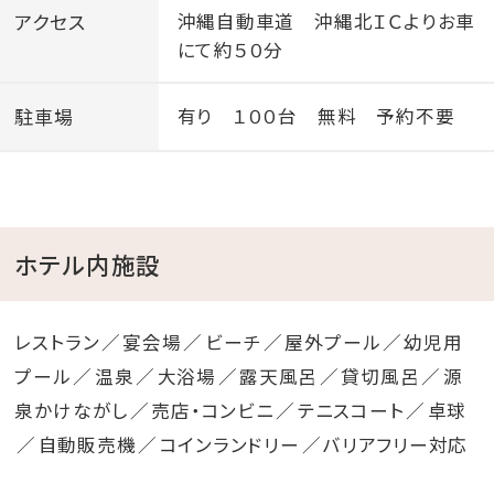
アクセス
沖縄自動車道 沖縄北ＩＣよりお車
にて約５０分
駐車場
有り １００台 無料 予約不要
ホテル内施設
レストラン
宴会場
ビーチ
屋外プール
幼児用
プール
温泉
大浴場
露天風呂
貸切風呂
源
泉かけながし
売店・コンビニ
テニスコート
卓球
自動販売機
コインランドリー
バリアフリー対応