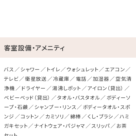
客室設備・アメニティ
バス
シャワー
トイレ
ウォシュレット
エアコン
テレビ
衛星放送
冷蔵庫
電話
加湿器
空気清
浄機
ドライヤー
湯沸しポット
アイロン（貸出）
ベビーベッド（貸出）
タオル・バスタオル
ボディーソ
ープ・石鹸
シャンプー・リンス
ボディータオル・スポ
ンジ
コットン
カミソリ
綿棒
くし・ブラシ
ハミ
ガキセット
ナイトウェア・パジャマ
スリッパ
お茶
セット