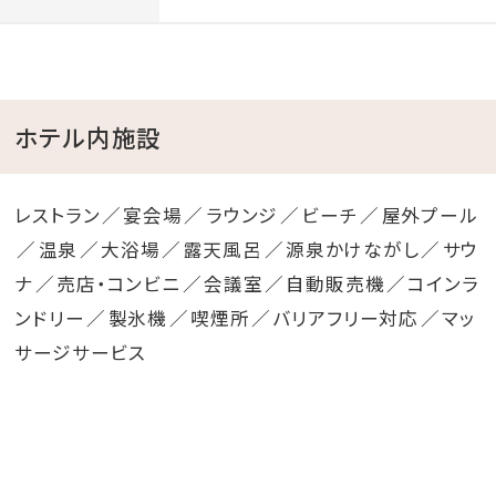
ホテル内施設
レストラン
宴会場
ラウンジ
ビーチ
屋外プール
温泉
大浴場
露天風呂
源泉かけながし
サウ
ナ
売店・コンビニ
会議室
自動販売機
コインラ
ンドリー
製氷機
喫煙所
バリアフリー対応
マッ
サージサービス