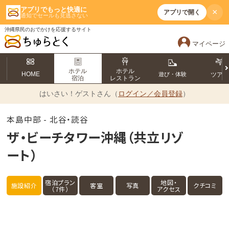
アプリでもっと快適に
×
アプリで開く
通知でセールも見逃さない
沖縄県民のおでかけを応援するサイト
マイページ
ホテル
ホテル
HOME
遊び・体験
ツア
宿泊
レストラン
はいさい！
ゲストさん（
ログイン／会員登録
）
本島中部 - 北谷・読谷
ザ・ビーチタワー沖縄（共立リゾ
ート）
宿泊プラン
地図・
施設紹介
客室
写真
クチコミ
（7件）
アクセス