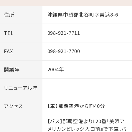
🏊‍♀️ちゅら～ゆ プール開き🏊‍♀️
2026年3月20日(金) 予定
住所
沖縄県中頭郡北谷町字美浜8-6
プール営業時間：10時～21時
※ヒーリングプールは通年営業しております。
TEL
098-921-7711
FAX
098-921-7700
🏖️2026年 サンセットビーチ遊泳期間及び遊泳時間🏖️
＼4月10日海開き！／
開業年
2004年
4月10日～ 6月30日 09：00～17：30
7月 1日～ 8月31日 09：00～18：00
リニューアル年
9月 1日～ 9月30日 09：00～17：30
10月 1日～ 11月30日 09：00～17：00
アクセス
【車】那覇空港から約40分
【バス】那覇空港より120番『美浜ア
メリカンビレッジ入口前』で下車。バ