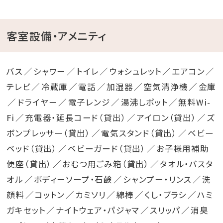
客室設備・アメニティ
バス
シャワー
トイレ
ウォシュレット
エアコン
テレビ
冷蔵庫
電話
加湿器
空気清浄機
金庫
ドライヤー
電子レンジ
湯沸しポット
無料Wi-
Fi
充電器・延長コード（貸出）
アイロン（貸出）
ズ
ボンプレッサー（貸出）
電気スタンド（貸出）
ベビー
ベッド（貸出）
ベビーガード（貸出）
お子様用補助
便座（貸出）
おむつ用ごみ箱（貸出）
タオル・バスタ
オル
ボディーソープ・石鹸
シャンプー・リンス
洗
顔料
コットン
カミソリ
綿棒
くし・ブラシ
ハミ
ガキセット
ナイトウェア・パジャマ
スリッパ
消臭