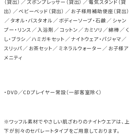
（貸出）
ズボンプレッサー（貸出）
電気スタンド（貸
出）
ベビーベッド（貸出）
お子様用補助便座（貸出）
タオル・バスタオル
ボディーソープ・石鹸
シャン
プー・リンス
入浴剤
コットン
カミソリ
綿棒
く
し・ブラシ
ハミガキセット
ナイトウェア・パジャマ
スリッパ
お茶セット
ミネラルウォーター
お子様ア
メニティ
・DVD／CDプレイヤー常設（一部客室除く）
※ワッフル素材でやさしい肌ざわりのナイトウエアは、上
下が別々のセパレートタイプをご用意しております。