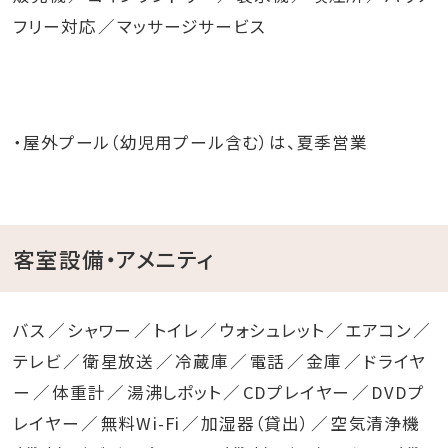
フリー対応
マッサージサービス
・屋外プール（幼児用プール含む）は、夏季営業
客室設備・アメニティ
バス
シャワー
トイレ
ウォシュレット
エアコン
テレビ
衛星放送
冷蔵庫
電話
金庫
ドライヤ
ー
体重計
湯沸しポット
CDプレイヤー
DVDプ
レイヤー
無料Wi-Fi
加湿器（貸出）
空気清浄機