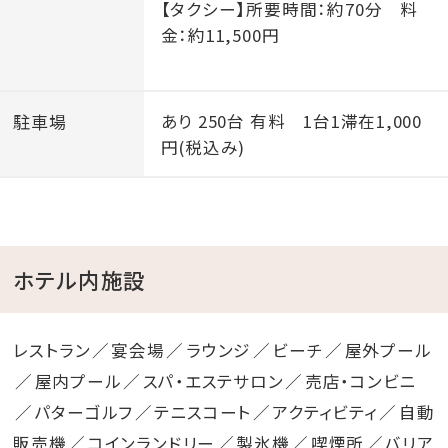
【タクシー】所要時間：約70分 料
金：約11,500円
駐車場
あり 250台 有料 1台1滞在1,000
円(税込み)
ホテル内施設
レストラン
宴会場
ラウンジ
ビーチ
屋外プール
屋内プール
スパ・エステサロン
売店・コンビニ
パターゴルフ
テニスコート
アクティビティ
自動
販売機
コインランドリー
製氷機
喫煙所
バリア