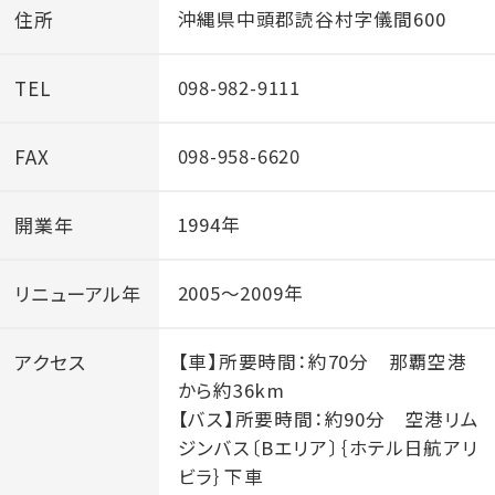
【変更後】チェックアウト 午前11：00まで
住所
沖縄県中頭郡読谷村字儀間600
※変更に関しましては、2024年12月5日以降の予約分
TEL
098-982-9111
で、2025年4月1日からのチェックアウトから
適用といたします。
FAX
098-958-6620
※2024年12月4日までにご予約されたお客さまは変更
前のお時間で対応させていただきます。
開業年
1994年
※2024年12月4日より、施設ページなどにはチェックア
ウトのお時間が午前11：00と
リニューアル年
2005～2009年
記載されておりますが、2025年3月31日までのチェッ
クアウトに関しましては、
アクセス
【車】所要時間：約70分 那覇空港
午後12：00までとなります。
から約36km
【バス】所要時間：約90分 空港リム
※チェックアウト時間指定の宿泊プランについては各プ
ジンバス〔Bエリア〕｛ホテル日航アリ
ランの指定時間を優先させていただきます。
ビラ｝下車