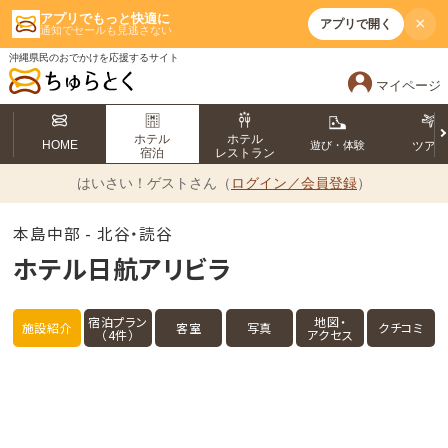
アプリでもっと快適に
×
アプリで開く
通知でセールも見逃さない
沖縄県民のおでかけを応援するサイト
マイページ
ホテル
ホテル
HOME
遊び・体験
ツア
宿泊
レストラン
はいさい！
ゲストさん（
ログイン／会員登録
）
本島中部 - 北谷・読谷
ホテル日航アリビラ
宿泊プラン
地図・
施設紹介
客室
写真
クチコミ
（4件）
アクセス