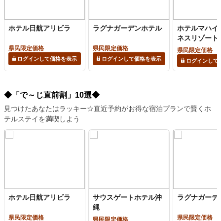
ホテル日航アリビラ
ラグナガーデンホテル
ホテルマハイ
ネスリゾート
県民限定価格
県民限定価格
県民限定価格
ログインして価格を表示
ログインして価格を表示
ログインして
◆「で～じ直前割」10選◆
見つけたあなたはラッキー☆直近予約がお得な宿泊プランで賢くホ
テルステイを満喫しよう
ホテル日航アリビラ
サウスゲートホテル沖
ラグナガーデ
縄
県民限定価格
県民限定価格
県民限定価格