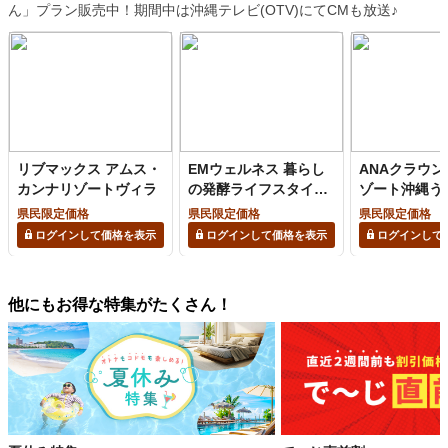
ん」プラン販売中！期間中は沖縄テレビ(OTV)にてCMも放送♪
リブマックス アムス・
EMウェルネス 暮らし
ANAクラウ
カンナリゾートヴィラ
の発酵ライフスタイル
ゾート沖縄う
リゾート
ズ
県民限定価格
県民限定価格
県民限定価格
ログインして価格を表示
ログインして価格を表示
ログインして
他にもお得な特集がたくさん！