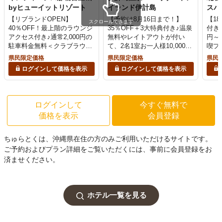
byヒューイットリゾート
イランド伊計島
スパ
【リブランドOPEN】
【予約は8月16日まで！】
【1
スクロールできます
40％OFF！最上階のラウンジ
35％OFF＋3大特典付き♪温泉
付きが
アクセス付き♪通常2,000円の
無料やレイトアウトが付い
円～
駐車料金無料＜クラブラウン
て、2名1室お一人様10,000円
喫プ
ジアクセス・朝食付き＞
～！夕食は焼肉やマグロ食べ
県民限定価格
県民限定価格
県民
放題で満足度MAX＜夕朝食
ログインして価格を表示
ログインして価格を表示
+温泉付＞
ログインして
今すぐ無料で
価格を表示
会員登録
ちゅらとくは、沖縄県在住の方のみご利用いただけるサイトです。
ご予約およびプラン詳細をご覧いただくには、事前に会員登録をお
済ませください。
ホテル一覧を見る