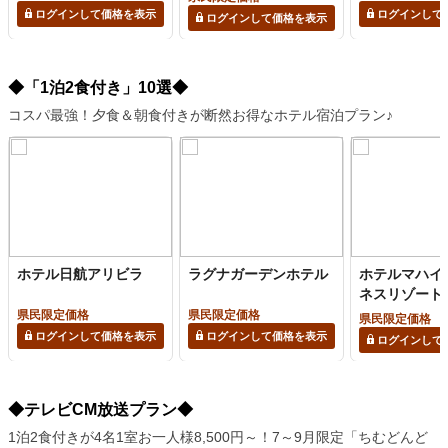
ログインして価格を表示
ログインして
ログインして価格を表示
◆「1泊2食付き」10選◆
コスパ最強！夕食＆朝食付きが断然お得なホテル宿泊プラン♪
ホテル日航アリビラ
ラグナガーデンホテル
ホテルマハイ
ネスリゾート
県民限定価格
県民限定価格
県民限定価格
ログインして価格を表示
ログインして価格を表示
ログインして
◆テレビCM放送プラン◆
1泊2食付きが4名1室お一人様8,500円～！7～9月限定「ちむどんど