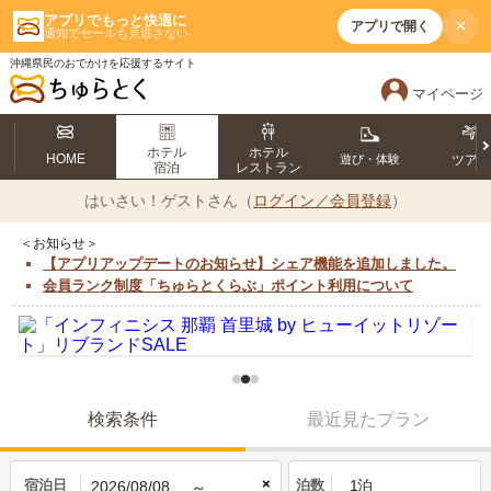
アプリでもっと快適に
×
アプリで開く
通知でセールも見逃さない
沖縄県民のおでかけを応援するサイト
マイページ
ホテル
ホテル
HOME
遊び・体験
ツア
宿泊
レストラン
はいさい！
ゲストさん（
ログイン／会員登録
）
＜お知らせ＞
【アプリアップデートのお知らせ】シェア機能を追加しました。
会員ランク制度「ちゅらとくらぶ」ポイント利用について
検索条件
最近見たプラン
×
宿泊日
泊数