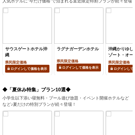
人気ホテルに”今だけ価格”で泊まれる直近限定特割プランが続々登場
サウスゲートホテル沖
ラグナガーデンホテル
沖縄かりゆし
縄
ゾート・オー
パ
県民限定価格
県民限定価格
県民限定価格
ログインして価格を表示
ログインして価格を表示
ログインして
◆「夏休み特集」プラン10選◆
小学生以下添い寝無料・プール遊び放題・イベント開催ホテルなど
など♪夏だけの特別プランが続々登場！