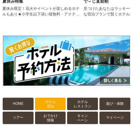
夏休み特集
で～じ直前割
夏休み限定！花火やイベントが楽しめるホテ
見つけたあなたはラッキー
ルもあり★小学生以下添い寝無料・アクティ
な宿泊プランで賢くホテル
ビティ体験付きなど、沖縄の夏をとことん満
喫♪
ホテル
ホテル
HOME
遊び・体験
宿泊
レストラン
おでかけ
キャン
ツアー
マイページ
情報
ペーン