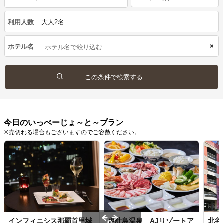
利用人数
大人2名
×
ホテル名
今日のいっぺーじょ～と～プラン
※売切れる場合もございますのでご容赦ください。
インフィニシス那覇首里城
伊計島温泉 AJリゾートア
北谷