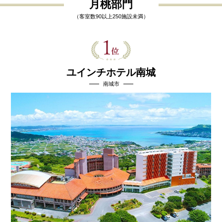
月桃部門
（客室数90以上250施設未満）
ユインチホテル南城
南城市