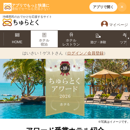
アプリでもっと快適に
×
アプリで開く
通知でセールも見逃さない
沖縄県民のおでかけを応援するサイト
マイページ
ホテル
ホテル
HOME
遊び・体験
ツア
宿泊
レストラン
はいさい！
ゲストさん（
ログイン／会員登録
）
※写真はイメージです。