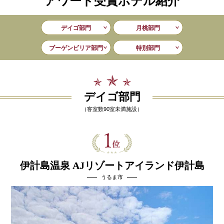
アワード受賞ホテル紹介
デイゴ部門
月桃部門
ブーゲンビリア部門
特別部門
デイゴ部門
（客室数90室未満施設）
伊計島温泉 AJリゾートアイランド伊計島
うるま市