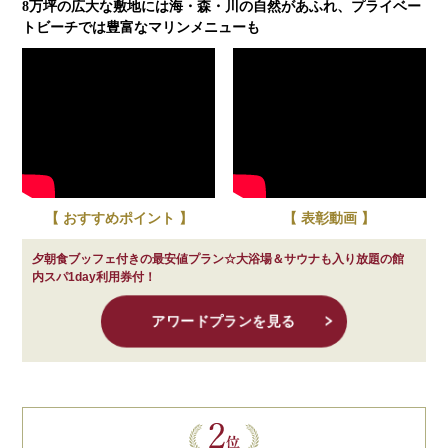
8万坪の広大な敷地には海・森・川の自然があふれ、プライベー
トビーチでは豊富なマリンメニューも
【 おすすめポイント 】
【 表彰動画 】
夕朝食ブッフェ付きの最安値プラン☆大浴場＆サウナも入り放題の館
内スパ1day利用券付！
アワードプランを見る