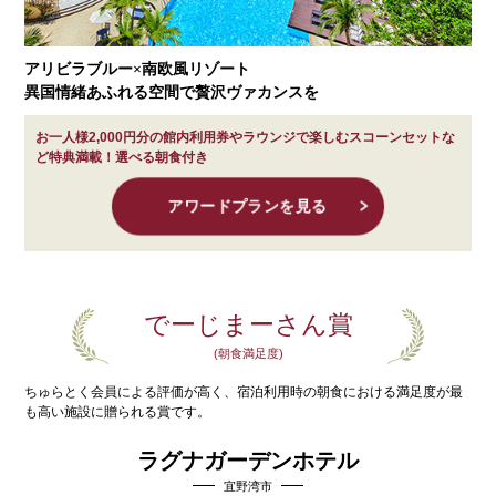
アリビラブルー×南欧風リゾート
異国情緒あふれる空間で贅沢ヴァカンスを
お一人様2,000円分の館内利用券やラウンジで楽しむスコーンセットな
ど特典満載！選べる朝食付き
アワードプランを見る
でーじまーさん賞
(朝食満足度)
ちゅらとく会員による評価が高く、宿泊利用時の
朝食における満足度が最
も高い施設に贈られる賞です。
ラグナガーデンホテル
宜野湾市