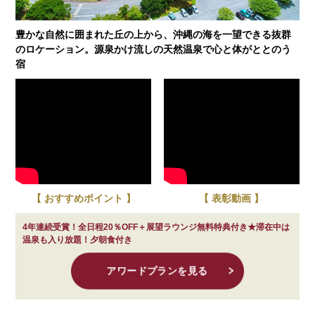
豊かな自然に囲まれた丘の上から、沖縄の海を一望できる抜群
のロケーション。源泉かけ流しの天然温泉で心と体がととのう
宿
【 おすすめポイント 】
【 表彰動画 】
4年連続受賞！全日程20％OFF＋展望ラウンジ無料特典付き★滞在中は
温泉も入り放題！夕朝食付き
アワードプランを見る