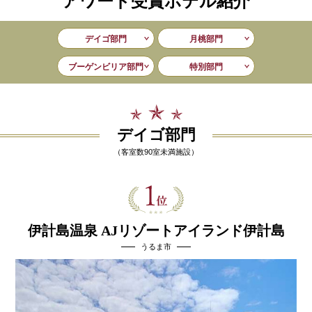
アワード受賞ホテル紹介
デイゴ部門
月桃部門
ブーゲンビリア部門
特別部門
デイゴ部門
（客室数90室未満施設）
伊計島温泉 AJリゾートアイランド伊計島
うるま市