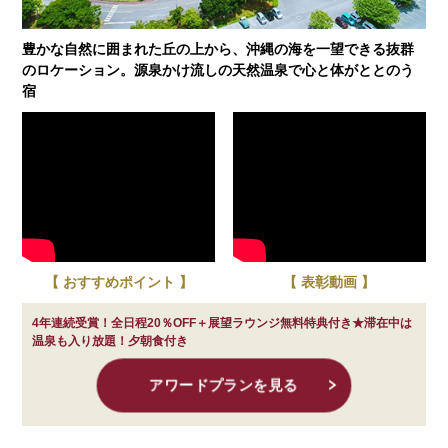
豊かな自然に囲まれた丘の上から、沖縄の海を一望できる抜群
のロケーション。源泉かけ流しの天然温泉で心と体がととのう
宿
【 おすすめポイント 】
【 表彰動画 】
4年連続受賞！全日程20％OFF＋展望ラウンジ無料特典付き★滞在中は
温泉も入り放題！夕朝食付き
アワードプランを見る