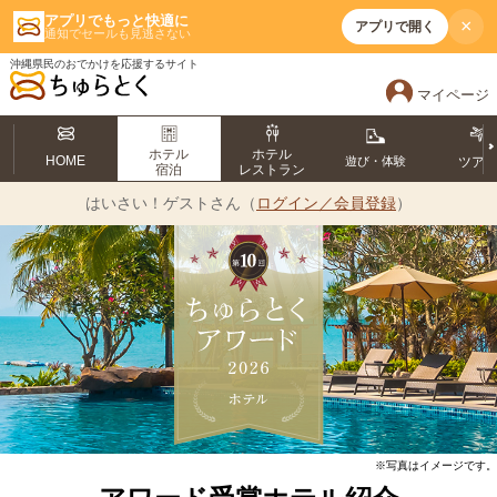
アプリでもっと快適に
×
アプリで開く
通知でセールも見逃さない
沖縄県民のおでかけを応援するサイト
マイページ
ホテル
ホテル
HOME
遊び・体験
ツア
宿泊
レストラン
はいさい！
ゲストさん（
ログイン／会員登録
）
※写真はイメージです。