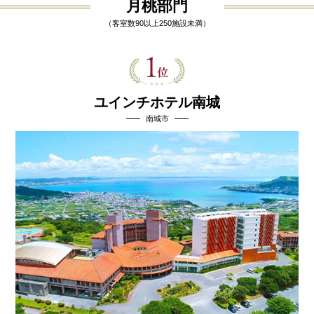
月桃部門
（客室数90以上250施設未満）
ユインチホテル南城
南城市