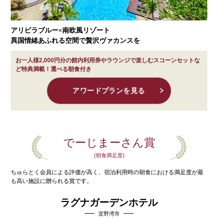
アリビラブルー×南欧風リゾート
異国情緒あふれる空間で贅沢ヴァカンスを
お一人様2,000円分の館内利用券やラウンジで楽しむスコーンセットな
ど特典満載！選べる朝食付き
アワードプランを見る
でーじまーさん賞
(朝食満足度)
ちゅらとく会員による評価が高く、宿泊利用時の
朝食における満足度が最
も高い施設に贈られる賞です。
ラグナガーデンホテル
宜野湾市