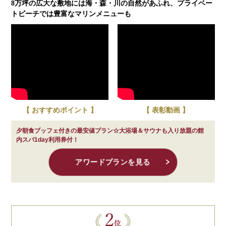
8万坪の広大な敷地には海・森・川の自然があふれ、プライベー
トビーチでは豊富なマリンメニューも
【 おすすめポイント 】
【 表彰動画 】
夕朝食ブッフェ付きの最安値プラン☆大浴場＆サウナも入り放題の館
内スパ1day利用券付！
アワードプランを見る